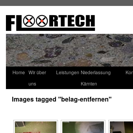
Home
Wir über
Leistungen
Niederlassung
Kon
uns
Kärnten
Images tagged "belag-entfernen"